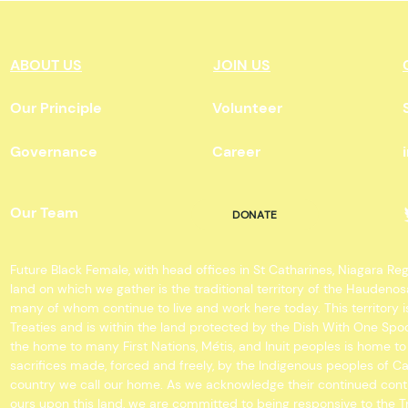
conjugale
Bla
ABOUT US
JOIN US
Our Principle
Volunteer
Governance
Career
Our Team
DONATE
Future Black Female, with head offices in St Catharines, Niagara Re
land on which we gather is the traditional territory of the Hauden
many of whom continue to live and work here today. This territory
Treaties and is within the land protected by the Dish With One 
the home to many First Nations, Métis, and Inuit peoples is home t
sacrifices made, forced and freely, by the Indigenous peoples of C
country we call our home. As we acknowledge their continued cont
ours upon this land, we are committed to being responsive to the T