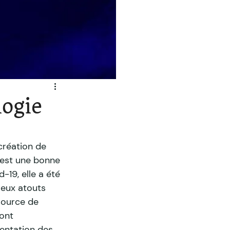
logie
création de 
 est une bonne 
-19, elle a été 
reux atouts 
source de 
ont 
mentation des 