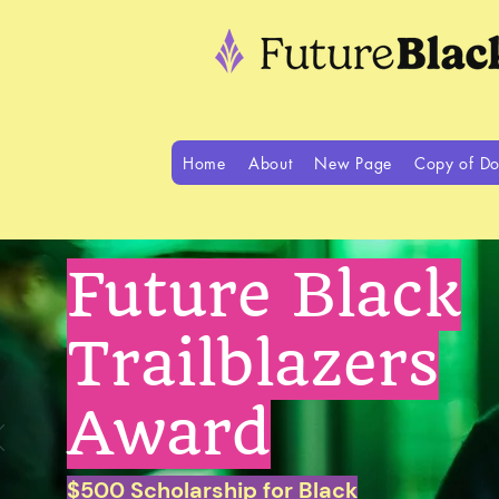
Home
About
New Page
Copy of Do
Future Black
Trailblazers
Award
$500 Scholarship for Black