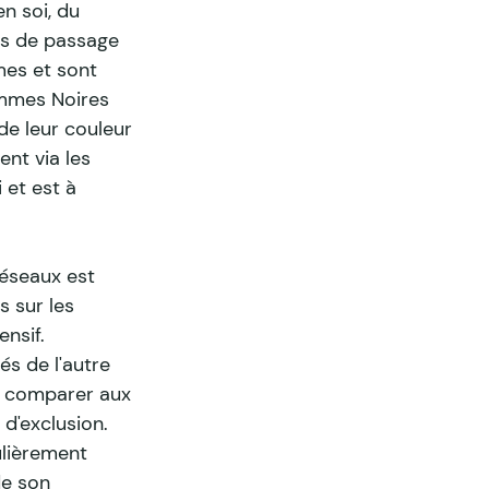
n soi, du 
es de passage 
mes et sont 
mmes Noires 
e leur couleur 
nt via les 
 et est à 
éseaux est 
 sur les 
nsif. 
s de l'autre 
se comparer aux 
d'exclusion. 
lièrement 
de son 