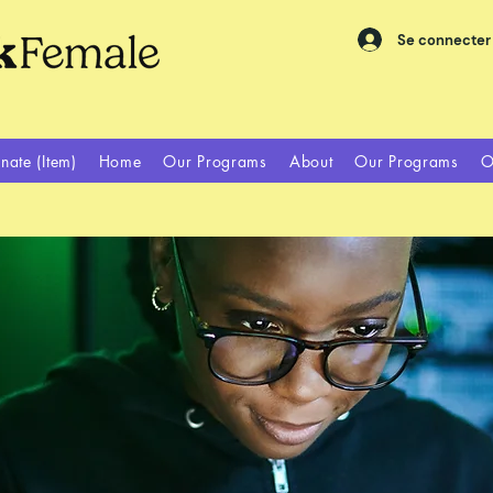
Se connecter
nate (Item)
Home
Our Programs
About
Our Programs
O