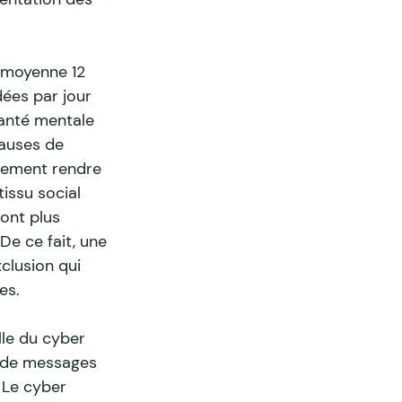
n moyenne 12 
ées par jour 
santé mentale 
causes de 
llement rendre 
tissu social 
ont plus 
De ce fait, une 
clusion qui 
es.
le du cyber 
, de messages 
 Le cyber 