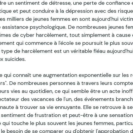
e un sentiment de détresse, une perte de confiance e
ique et peut conduire à la dépression avec des risqu
 Des milliers de jeunes femmes en sont aujourd'hui victi
ne assistance psychologique. De nombreuses jeunes fe
imes de cyber harcèlement, tout simplement à cause d
ement qui commence à l'école se poursuit le plus souve
type de harcèlement est un véritable fléau aujourd'hui
x suicides.
qui connaît une augmentation exponentielle sur les r
eurs". De nombreuses personnes à travers leurs comptes
urs vies au quotidien, ce qui semble être un acte inoffe
ctateur des vacances de l'un, des événements branché
rnaute à trouver sa vie ennuyante. Elle se retrouve à 
sentiment de frustration et peut-être à une sensation 
qui touche le plus souvent les jeunes femmes, particu
s le besoin de se comparer ou d'obtenir l'approbation 