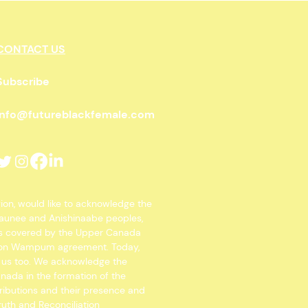
ck Female
CONTACT US
Subscribe
info@futureblackfemale.com
gion, would like to acknowledge the
osaunee and Anishinaabe peoples,
 is covered by the Upper Canada
Spoon Wampum agreement. Today,
o us too. We acknowledge the
anada in the formation of the
ributions and their presence and
ruth and Reconciliation