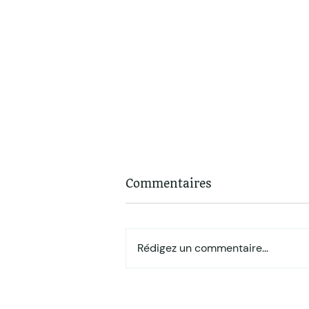
Commentaires
Rédigez un commentaire...
Comment je prends soin
de mon bien-être