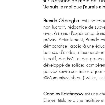
sur la station de radio de l'
"Je suis le moi que j'aurais
Brenda Okorogba
est une coac
non lucratif, rédactrice de subv
avec 6+ ans d'expérience dans la 
prévus. Actuellement, Brenda est
démocratise l'accès à une éducat
bourses d'études, d'exonération
lucratif, des PME et des groupe
développé de solides compétence
pouvez suivre ses mises à jour 
@Momentswithbren (Twitter, Ins
Candies Kotchapow
est une ch
Elle est titulaire d'une maîtrise