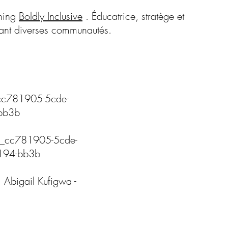
ching
Boldly Inclusive
. Éducatrice, stratège et
ctant diverses communautés.
781905-5cde-
bb3b
cc781905-5cde-
194-bb3b
igail Kufigwa -