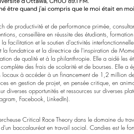
Université d'Ottawa, CHUO 89.1 FM.
 aimé être quand j'ai compris que le moi était 
h de productivité et de performance primée, consulta
entions, conseillère en réussite des étudiants, formatio
facilitation et le soutien d'activités interfonctionnell
 la fondatrice et la directrice de l'inspiration de Mo
ion de qualité et à la philanthropie. Elle a aidé les é
 complète des frais de scolarité et de bourses. Elle a
s locaux à accéder à un financement de 1,2 million de
s en gestion de projet, en pensée critique, en animati
sur diverses opportunités et ressources sur diverses p
tagram, Facebook, LinkedIn).
ercheuse Critical Race Theory dans le domaine du tra
 et d'un baccalauréat en travail social. Candies est le f