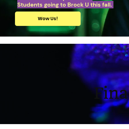
Students going to Brock U this fall.
Wow Us!
Fina