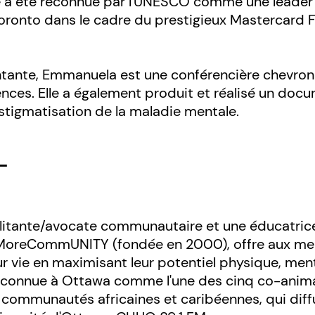
lle a été reconnue par l'UNESCO comme une leader
Toronto dans le cadre du prestigieux Mastercard 
ntante, Emmanuela est une conférencière chevronn
s. Elle a également produit et réalisé un documen
a stigmatisation de la maladie mentale.
-
litante/avocate communautaire et une éducatrice
oreCommUNITY (fondée en 2000), offre aux me
ur vie en maximisant leur potentiel physique, ment
 connue à Ottawa comme l'une des cinq co-animat
ommunautés africaines et caribéennes, qui diffu