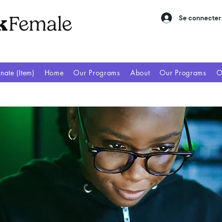
Se connecter
nate (Item)
Home
Our Programs
About
Our Programs
O