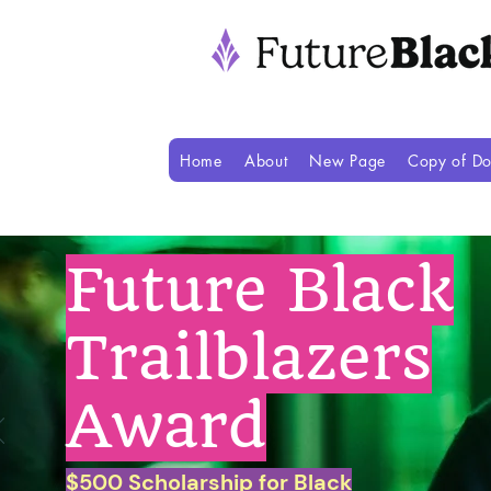
Home
About
New Page
Copy of Do
Future Black
Trailblazers
Award
$500 Scholarship for Black