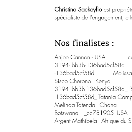
Christina Sackeyfio
est propriét
spécialiste de l'engagement, el
Nos finalistes :
Anjee Cannon - USA _cc7
3194- bb3b-136bad5cf58d_ 
-136bad5cf58d_ Melissa P
Sisco Cherono - Kenya _
3194- bb3b-136bad5cf58d_ 
-136bad5cf58d_
Tatania Campb
Melinda Tatenda - Ghana 
Botswana _cc781905- USA
Argent Mathibela - Afrique du 