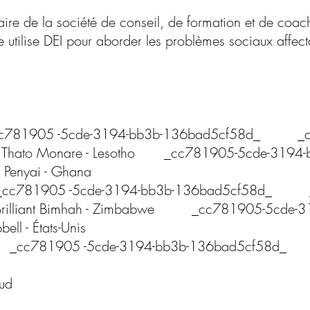
aire de la société de conseil, de formation et de coa
le utilise DEI pour aborder les problèmes sociaux affe
81905 -5cde-3194-bb3b-136bad5cf58d_ _cc
Thato Monare - Lesotho _cc781905-5cde-3194-
enyai - Ghana
cc781905 -5cde-3194-bb3b-136bad5cf58d_ _
Brilliant Bimhah - Zimbabwe _cc781905-5cde-3
ell - États-Unis
_cc781905 -5cde-3194-bb3b-136bad5cf58d_ Ab
Sud